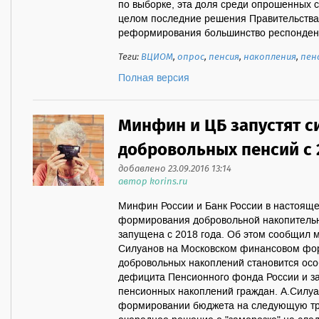
по выборке, эта доля среди опрошенных 
целом последние решения Правительства
реформирования большинство респонденто
Теги:
ВЦИОМ
,
опрос
,
пенсия
,
накопления
,
пен
Полная версия
Минфин и ЦБ запустят с
добровольных пенсий с 
добавлено 23.09.2016 13:14
автор korins.ru
Минфин России и Банк России в настоящ
формирования добровольной накопительн
запущена с 2018 года. Об этом сообщил 
Силуанов на Московском финансовом фо
добровольных накоплений становится осо
дефицита Пенсионного фонда России и з
пенсионных накоплений граждан. А.Силуа
формировании бюджета на следующую тре