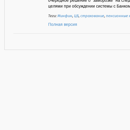
очередное решение о "заморозке" на след
целями при обсуждении системы с Банком 
Теги:
Минфин
,
ЦБ
,
страхование
,
пенсионные 
Полная версия