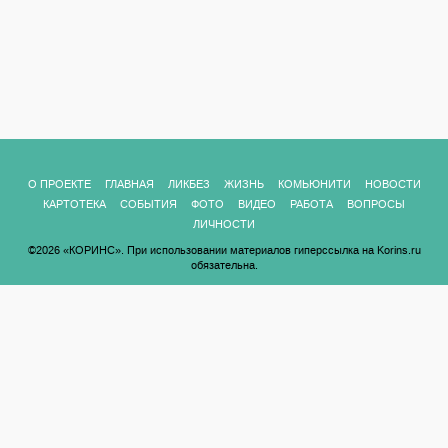
О ПРОЕКТЕ
ГЛАВНАЯ
ЛИКБЕЗ
ЖИЗНЬ
КОМЬЮНИТИ
НОВОСТИ
КАРТОТЕКА
СОБЫТИЯ
ФОТО
ВИДЕО
РАБОТА
ВОПРОСЫ
ЛИЧНОСТИ
©2026 «КОРИНС». При использовании материалов гиперссылка на Korins.ru
обязательна.