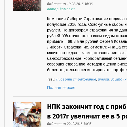
добавлено 10.08.2016 16:36
автор korins.ru
Компания Либерти Страхование подвела 
полугодие 2016 года. Совокупные сборы 
рублей. По договорам страхования за да
рублей. Убыточность по всем видам страх
прибыль – 69,3 млн рублей.Сергей Коваль
Либерти Страхование, отметил: «Наша ст
ключевых видах – каско, страхование вые
банкострахование, корпоративный сегмен
совершенствованию методов оценки риско
более тщательно сегментировать портфель
Теги:
Либерти страхование
,
итоги
,
убыточн
Полная версия
НПК закончит год с приб
в 2017г увеличит ее в 5 р
добавлено 29.12.2016 14:35