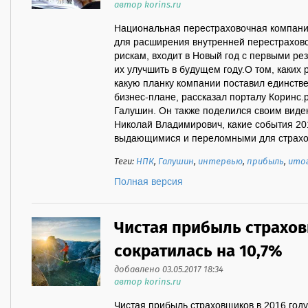
автор korins.ru
Национальная перестраховочная компания
для расширения внутренней перестрахов
рискам, входит в Новый год с первыми ре
их улучшить в будущем году.О том, каких 
какую планку компании поставил единств
бизнес-плане, рассказал порталу Коринс.
Галушин. Он также поделился своим виде
Николай Владимирович, какие события 20
выдающимися и переломными для страхов
Теги:
НПК
,
Галушин
,
интервью
,
прибыль
,
ито
Полная версия
Чистая прибыль страхов
сократилась на 10,7%
добавлено 03.05.2017 18:34
автор korins.ru
Чистая прибыль страховщиков в 2016 году