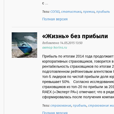
с ...
Теги:
СОГАЗ
,
статистика
,
премии
,
прибыль
Полная версия
«Жизнь» без прибыли
добавлено 14.05.2015 13:50
автор korins.ru
Прибыль по итогам 2014 года продолжает 
корпоративных страховщиков, говорится 
рентабельность страховщиков по итогам 2
подготовленном рейтинговым агентством R
топ-5 лидеров по чистой прибыли доля юр
превышает 50%. Согласно исследованию,
страховщиков из топ-20 по прибыли за 20
RAEX («Эксперт РА») отмечают, что в ряд
сформировалась после получения компани
Теги:
страхование
,
прибыль
,
страхование жи
Полная версия