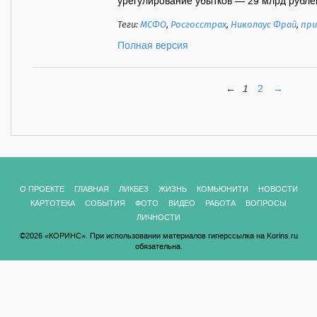
урегулирование убытков — 29 млрд рублей.
Теги:
МСФО
,
Росгосстрах
,
Николаус Фрай
,
пр
Полная версия
←
1
2
→
О ПРОЕКТЕ
ГЛАВНАЯ
ЛИКБЕЗ
ЖИЗНЬ
КОМЬЮНИТИ
НОВОСТИ
КАРТОТЕКА
СОБЫТИЯ
ФОТО
ВИДЕО
РАБОТА
ВОПРОСЫ
ЛИЧНОСТИ
©2026 «КОРИНС». При использовании материалов гиперссылка на Korins.ru
обязательна.