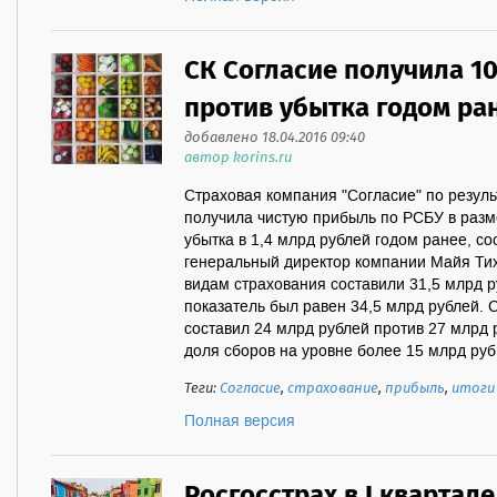
СК Согласие получила 1
против убытка годом ра
добавлено 18.04.2016 09:40
автор korins.ru
Страховая компания "Согласие" по резуль
получила чистую прибыль по РСБУ в разм
убытка в 1,4 млрд рублей годом ранее, 
генеральный директор компании Майя Ти
видам страхования составили 31,5 млрд ру
показатель был равен 34,5 млрд рублей.
составил 24 млрд рублей против 27 млрд 
доля сборов на уровне более 15 млрд руб.
Теги:
Согласие
,
страхование
,
прибыль
,
итоги
Полная версия
Росгосстрах в I квартал