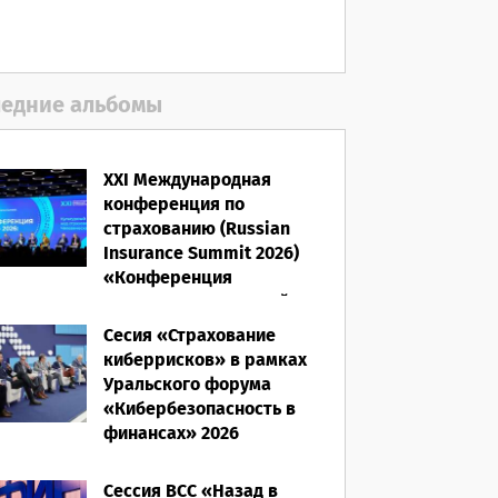
06.08.2026
едние альбомы
XXI Международная
конференция по
страхованию (Russian
Insurance Summit 2026)
«Конференция
ВСС-2026: Культурный
код страхования/
Сесия «Страхование
Человеческий фактор»
киберрисков» в рамках
Уральского форума
28.05.2026
«Кибербезопасность в
финансах» 2026
16.03.2026
Сессия ВСС «Назад в