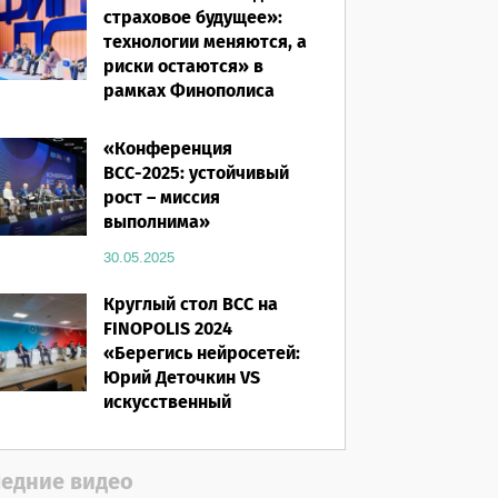
страховое будущее»:
технологии меняются, а
риски остаются» в
рамках Финополиса
2025
«Конференция
16.03.2026
ВСС-2025: устойчивый
рост – миссия
выполнима»
30.05.2025
Круглый стол ВСС на
FINOPOLIS 2024
«Берегись нейросетей:
Юрий Деточкин VS
искусственный
интеллект»
12.11.2024
едние видео