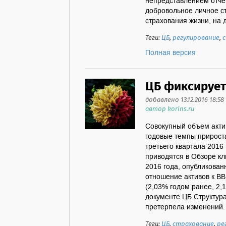
непредставлением отче
добровольное личное с
страхования жизни, на 
Теги:
ЦБ
,
регулирование
,
Полная версия
ЦБ фиксирует
добавлено 13.12.2016 18:58
автор korins.ru
Совокупный объем акти
годовые темпы прироста
третьего квартала 2016 
приводятся в Обзоре кл
2016 года, опубликован
отношение активов к ВВП
(2,03% годом ранее, 2,1
документе ЦБ.Структура
претерпела изменений. 
Теги:
ЦБ
,
страхование
,
ре