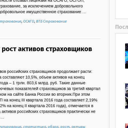
тности отозвал лицензии на ОСАГО, ОСГОП,
трахование, за исключением добровольного
добровольное имущественное страхование ...
страхование
,
ОСАГО
,
ВТБ Страхование
Посл
 рост активов страховщиков
вов российских страховщиков продолжает расти:
 составляют 10,5%, объем активов на конец
года – 1 трлн. 803,6 млрд. руб. Такие данные
ючевых показателей страховщиков за третий квартал
ном на сайте Банка России во вторник.При этом
 на конец III квартала 2016 года составляет 2,19%
2% на конец II квартала 2016 года), отмечается в
 активов российских страховщиков практически не
...
гулирование
,
статистика
,
обзор
,
рост
,
активы