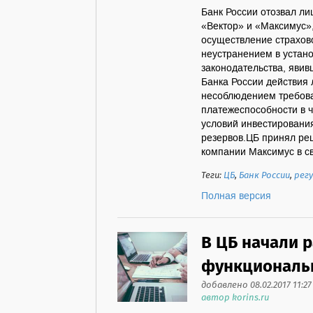
Банк России отозвал ли
«Вектор» и «Максимус»,
осуществление страхово
неустранением в устан
законодательства, яви
Банка России действия 
несоблюдением требова
платежеспособности в 
условий инвестирования
резервов.ЦБ принял ре
компании Максимус в св
Теги:
ЦБ
,
Банк России
,
рег
Полная версия
В ЦБ начали 
функциональ
добавлено 08.02.2017 11:27
автор korins.ru