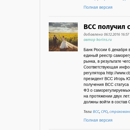
Полная версия
ВСС получил 
добавлено 06.12.2016 16:57
автор korins.ru
Банк России 6 декабря 
единый реестр саморег
рынка, в результате че
Соответствующая инфо
регулятора http://www.cb
президент ВСС Игорь Юр
получения ВСС статуса
ФЗ о саморегулируемых
на протяжении двух лет
должны войти в состав С
Теги:
ВСС
,
СРО
,
страхован
Полная версия