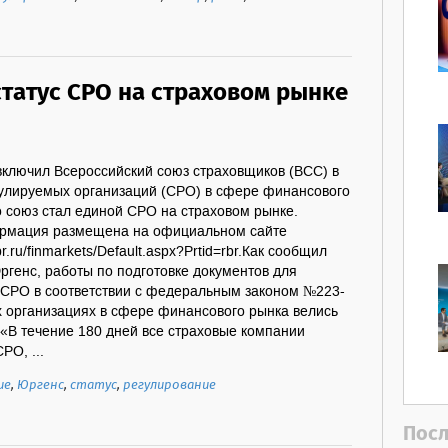
статус СРО на страховом рынке
включил Всероссийский союз страховщиков (ВСС) в
улируемых организаций (СРО) в сфере финансового
го союз стал единой СРО на страховом рынке.
рмация размещена на официальном сайте
r.ru/finmarkets/Default.aspx?Prtid=rbr.Как сообщил
генс, работы по подготовке документов для
 СРО в соответствии с федеральным законом №223-
 организациях в сфере финансового рынка велись
.«В течение 180 дней все страховые компании
РО, ...
ие
,
Юргенс
,
статус
,
регулирование
Посл