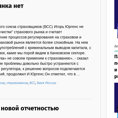
ынка нет
ого союза страховщиков (ВСС) Игорь Юргенс не
чистки" страхового рынка и считает
ние процессов регулирования на страховом и
раховой рынок является более спокойным. На нем
до
оупотреблений с криминальным выводом капитала, с
ав
к, какие мы порой видим в банковском секторе.
П
ка» не совсем применим к страхованию», - сказал
п
е проблемы довольно быстро устраняются с
и
регулятора, к решению вопросов подключаются
й, продолжил И.Юргенс.Он отметил, что в ...
р
ние
,
страхование
,
ВСС
,
Банк России
с новой отчетностью