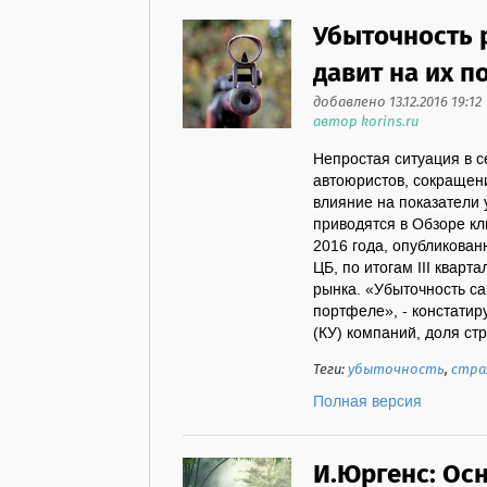
Убыточность 
давит на их 
добавлено 13.12.2016 19:12
автор korins.ru
Непростая ситуация в 
автоюристов, сокращени
влияние на показатели 
приводятся в Обзоре кл
2016 года, опубликован
ЦБ, по итогам III квар
рынка. «Убыточность с
портфеле», - констатир
(КУ) компаний, доля ст
Теги:
убыточность
,
стра
Полная версия
И.Юргенс: Ос