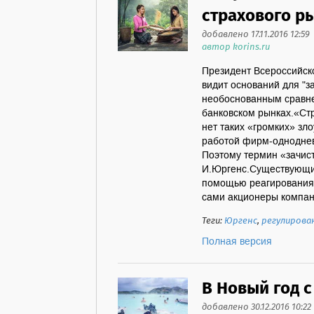
страхового р
добавлено 17.11.2016 12:59
автор korins.ru
Президент Всероссийск
видит оснований для "за
необоснованным сравне
банковском рынках.«Ст
нет таких «громких» зл
работой фирм-одноднево
Поэтому термин «зачист
И.Юргенс.Существующи
помощью реагирования 
сами акционеры компани
Теги:
Юргенс
,
регулирова
Полная версия
В Новый год 
добавлено 30.12.2016 10:22