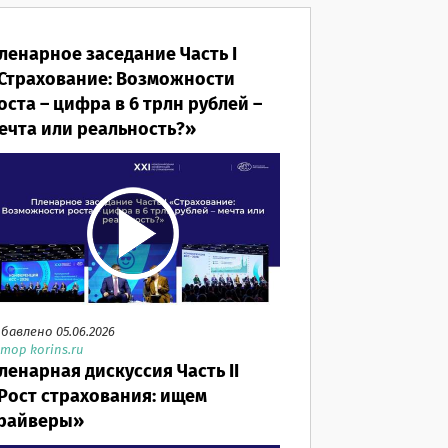
ленарное заседание Часть I
Страхование: Возможности
оста – цифра в 6 трлн рублей –
ечта или реальность?»
бавлено 05.06.2026
тор korins.ru
ленарная дискуссия Часть II
Рост страхования: ищем
райверы»