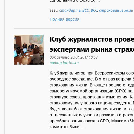
сопоставимо с ОСАГО, ...
Теги:
стандарты ВСС
,
ВСС
,
страхование жизн
Полная версия
Клуб журналистов прове
экспертами рынка стра
добавлено 20.04.2017 10:58
автор korins.ru
Клуб журналистов при Всероссийском сою
очередное заседание. В этот раз встреча
страхования жизни. В конце прошлого год
саморегулируемой организации (СРО) на с
структуре союза произошли изменения. К
страховому пулу нового вице-президента
будет вести блок страхования жизни, и г
от несчастных случаев и развитию страхо
преобразования союза в СРО, Максима Ч
комитеты были ...