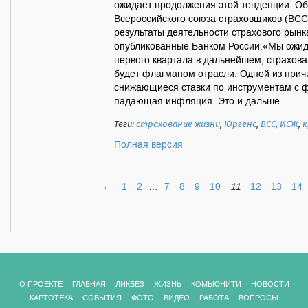
ожидает продолжения этой тенденции. Об
Всероссийского союза страховщиков (ВСС
результаты деятельности страхового рынк
опубликованные Банком России.«Мы ожи
первого квартала в дальнейшем, страхов
будет флагманом отрасли. Одной из прич
снижающиеся ставки по инструментам с 
падающая инфляция. Это и дальше ...
Теги:
страхование жизни
,
Юргенс
,
ВСС
,
ИСЖ
,
к
Полная версия
←
1
2
…
7
8
9
10
11
12
13
14
О ПРОЕКТЕ
ГЛАВНАЯ
ЛИКБЕЗ
ЖИЗНЬ
КОМЬЮНИТИ
НОВОСТИ
КАРТОТЕКА
СОБЫТИЯ
ФОТО
ВИДЕО
РАБОТА
ВОПРОСЫ