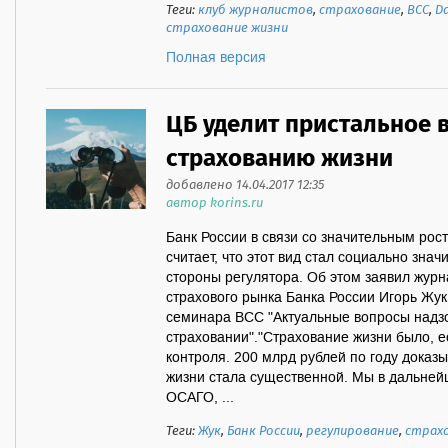
Теги:
клуб журналистов
,
страхование
,
ВСС
,
Д
страхование жизни
Полная версия
ЦБ уделит пристальное 
страхованию жизни
добавлено 14.04.2017 12:35
автор korins.ru
Банк России в связи со значительным рос
считает, что этот вид стал социально зна
стороны регулятора. Об этом заявил жур
страхового рынка Банка России Игорь Жук 
семинара ВСС "Актуальные вопросы надзо
страховании"."Страхование жизни было, е
контроля. 200 млрд рублей по году доказы
жизни стала существенной. Мы в дальней
ОСАГО, ...
Теги:
Жук
,
Банк России
,
регулирование
,
страх