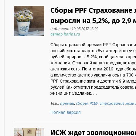
Сборы PPF Страхование 
выросли на 5,2%, до 2,9 
добавлено 10.05.2017 13:02
автор korins.ru
Сборы страховой премии PPF Страхование
российских стандартов бухгалтерского учё
рублей, прирост - 5,2%, сообщается в пре
компании. Основной канал продаж, котор
агентская сеть. По итогам 2016 года сбор
а количество агентов увеличилось на 700 ч
PPF Страхование жизни достигли 9,9 млрд
рублей.Как отметил председатель совета
жизни Вит Седлачек, ...
Теги:
премии
,
сборы
,
РСБУ
,
страхование жизн
Полная версия
ИСЖ ждет эволюционное