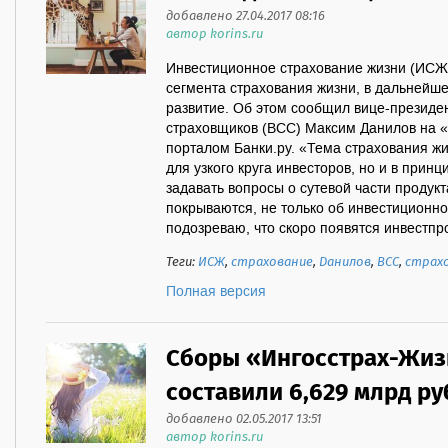
добавлено 27.04.2017 08:16
автор korins.ru
Инвестиционное страхование жизни (ИСЖ)
сегмента страхования жизни, в дальнейш
развитие. Об этом сообщил вице-президе
страховщиков (ВСС) Максим Данилов на «
порталом Банки.ру. «Тема страхования жи
для узкого круга инвесторов, но и в прин
задавать вопросы о сутевой части продукт
покрываются, не только об инвестиционно
подозреваю, что скоро появятся инвестпро
Теги:
ИСЖ
,
страхование
,
Данилов
,
ВСС
,
страх
Полная версия
Cборы «Ингосстрах-Жизн
составили 6,629 млрд р
добавлено 02.05.2017 13:51
автор korins.ru