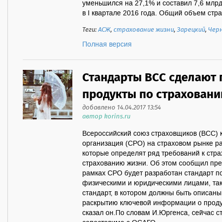
уменьшился на 27,1% и составил 7,6 млрд
в I квартале 2016 года. Общий объем стра
Теги:
АСЖ
,
страхование жизни
,
Зарецкий
,
Чер
Полная версия
Стандарты ВСС сделают
продукты по страхован
добавлено 14.04.2017 13:54
автор korins.ru
Всероссийский союз страховщиков (ВСС) 
организация (СРО) на страховом рынке р
которые определят ряд требований к стра
страхованию жизни. Об этом сообщил пре
рамках СРО будет разработан стандарт п
физическими и юридическими лицами, та
стандарт, в котором должны быть описан
раскрытию ключевой информации о продукт
сказал он.По словам И.Юргенса, сейчас с