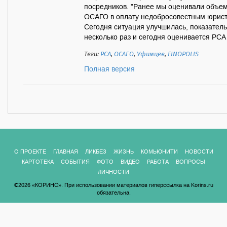
посредников. "Ранее мы оценивали объем 
ОСАГО в оплату недобросовестным юриста
Сегодня ситуация улучшилась, показатель
несколько раз и сегодня оценивается РСА 
Теги:
РСА
,
ОСАГО
,
Уфимцев
,
FINOPOLIS
Полная версия
О ПРОЕКТЕ
ГЛАВНАЯ
ЛИКБЕЗ
ЖИЗНЬ
КОМЬЮНИТИ
НОВОСТИ
КАРТОТЕКА
СОБЫТИЯ
ФОТО
ВИДЕО
РАБОТА
ВОПРОСЫ
ЛИЧНОСТИ
©2026 «КОРИНС». При использовании материалов гиперссылка на Korins.ru
обязательна.