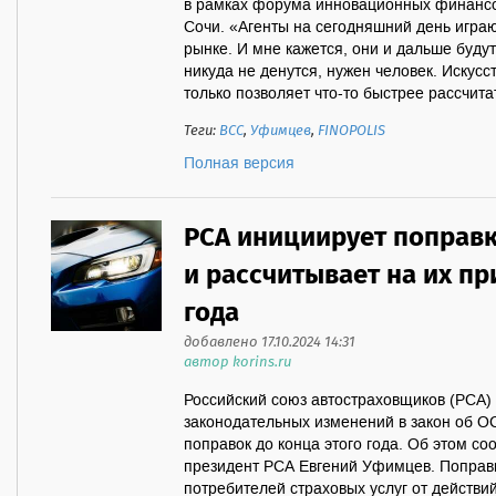
в рамках форума инновационных финансов
Сочи. «Агенты на сегодняшний день игра
рынке. И мне кажется, они и дальше будут
никуда не денутся, нужен человек. Искусс
только позволяет что-то быстрее рассчитат
Теги:
ВСС
,
Уфимцев
,
FINOPOLIS
Полная версия
РСА инициирует поправк
и рассчитывает на их пр
года
добавлено 17.10.2024 14:31
автор korins.ru
Российский союз автостраховщиков (РСА) 
законодательных изменений в закон об О
поправок до конца этого года. Об этом со
президент РСА Евгений Уфимцев. Поправ
потребителей страховых услуг от действи