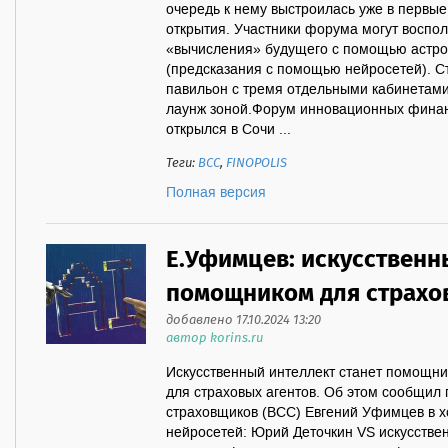
очередь к нему выстроилась уже в первые
открытия. Участники форума могут воспо
«вычисления» будущего с помощью астрол
(предсказания с помощью нейросетей). С
павильон с тремя отдельными кабинетами
лаунж зоной.Форум инновационных финанс
открылся в Сочи ...
Теги:
ВСС
,
FINOPOLIS
Полная версия
Е.Уфимцев: искусственн
помощником для страхо
добавлено 17.10.2024 13:20
автор korins.ru
Искусственный интеллект станет помощник
для страховых агентов. Об этом сообщил
страховщиков (ВСС) Евгений Уфимцев в х
нейросетей: Юрий Деточкин VS искусстве