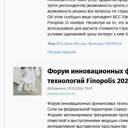
пользователей таких услуг. Диджитал-фо
трети респондентов (возможность купить 
возможность решать все вопросы по стра
Об этом сообщил вице-президент ВСС Е
Finopolis 11 ноября. Несмотря на то, что
использовали для расчета стоимости стр
условии одинаковой цены интерес к ним бу
Теги:
ВСС
,
Банк России
,
Уфимцев
,
FINOPOLIS
Полная версия
Форум инновационных 
технологий Finopolis 20
добавлено 16.10.2024 15:05
автор korins.ru
Форум инновационных финансовых техноло
Сочи на федеральной территории Сириус и
Форуме запланирована трехдневная прог
повесткой и выступлениями ведущих спик
интерактивное выставочное пространство 