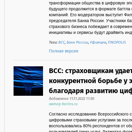
трансформации общества в цифровую эпо
будущего продолжится в формате баттла 
компаний. Его модератором выступит Фил
председателя Банка России. Участники ба
страхового бизнеса побеждает в совреме
инициативы и сервисы будут драйвить инду
Теги:
ВСС
,
Банк России
,
Уфимцев
,
FINOPOLIS
Полная версия
ВСС: страховщикам удае
конкурентной борьбе у 
благодаря развитию ци
добавлено 11.11.2022 11:50
автор korins.ru
Согласно исследованию Всероссийского с
цифровыми страховыми услугами за посл
воспользовались 80% респондентов от о