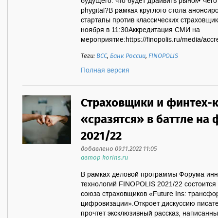
будущего: что будет драйвить рынок• Чего
phygital?В рамках круглого стола анонсир
стартапы против классических страховщик
ноября в 11:30Аккредитация СМИ на
мероприятие:https://finopolis.ru/media/accre
Теги:
ВСС
,
Банк России
,
FINOPOLIS
Полная версия
Страховщики и финтех-
«сразятся» в баттле на
2021/22
добавлено 09.11.2022 11:05
автор korins.ru
В рамках деловой программы Форума ин
технологий FINOPOLIS 2021/22 состоится 
союза страховщиков «Future Ins: трансфо
цифровизации».Откроет дискуссию писате
прочтет эксклюзивный рассказ, написанн