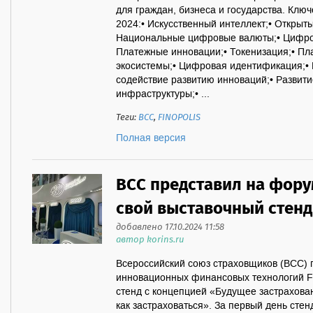
для граждан, бизнеса и государства. Кл
2024:• Искусственный интеллект;• Открыт
Национальные цифровые валюты;• Цифро
Платежные инновации;• Токенизация;• П
экосистемы;• Цифровая идентификация;• 
содействие развитию инноваций;• Развити
инфраструктуры;• ...
Теги:
ВСС
,
FINOPOLIS
Полная версия
ВСС представил на форум
свой выставочный стенд
добавлено 17.10.2024 11:58
автор korins.ru
Всероссийский союз страховщиков (ВСС)
инновационных финансовых технологий Fi
стенд с концепцией «Будущее застрахова
как застраховаться». За первый день сте