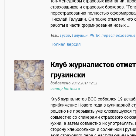
топ-менеджеры страховых компаний, пр
страховщиков и страховых брокеров. "Теп
перестрахованию полностью сформирован"
Николай Галушин. Он также отметил, что 
работы в части формирования новых ...
Теги:
Гусар
,
Галушин
,
РНПК
,
перестрахование
Полная версия
Клуб журналистов отмет
грузински
добавлено 20.12.2017 12:32
автор korins.ru
Клуб журналистов ВСС собрался 19 декаб
приближение Нового года в кулинарной ст
решено не прерывать уже сложившуюся 
совместно со спикерами страхового союз
кухни, а затем совместно их употреблять.
сторону хлебосольной и солнечной Грузии
акул страхового пера с наступающим но