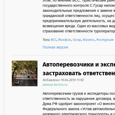
этом, по мнению ВСС, туристический рыно
государственного контроля.С.Гусар напом
законодательные предложения о замене 
гражданской ответственности лиц, осущ
предпринимательскую деятельность, на 
возмещения вреда. Один из массовых видо
страхование ответственности туроператоро
Теги:
ВСС
,
Минфин
,
Гусар
,
Юргенс
,
Ростуризм
Полная версия
Автоперевозчики и эксп
застраховать ответствен
добавлено 19.04.2019 11:50
автор korins.ru
Автоперевозчики грузов и экспедиторы по
ответственность за нарушение договора, 
Дума РФ одобрит законопроект «О внесен
Федерального закона «Устав автомобильно
наземного электрического транспорта» и 