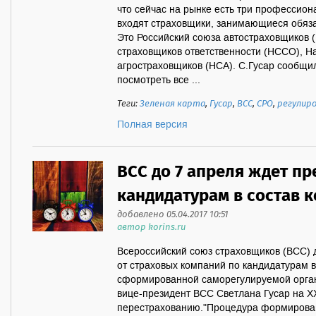
что сейчас на рынке есть три профессио
входят страховщики, занимающиеся обяз
Это Российский союза автостраховщиков 
страховщиков ответственности (НССО), 
агростраховщиков (НСА). С.Гусар сообщи
посмотреть все ...
Теги:
Зеленая карта
,
Гусар
,
ВСС
,
СРО
,
регулир
Полная версия
ВСС до 7 апреля ждет п
кандидатурам в состав 
добавлено 05.04.2017 10:51
автор korins.ru
Всероссийский союз страховщиков (ВСС) 
от страховых компаний по кандидатурам в
сформированной саморегулируемой орган
вице-президент ВСС Светлана Гусар на X
перестрахованию."Процедура формирован