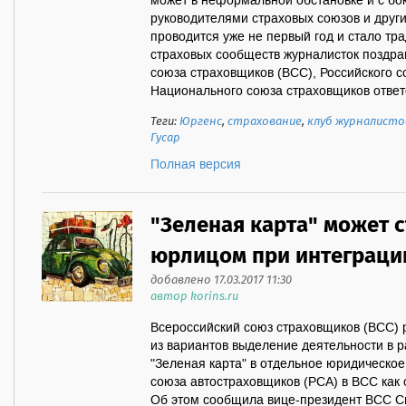
может в неформальной обстановке и с бо
руководителями страховых союзов и друг
проводится уже не первый год и стало тра
страховых сообществ журналисток поздра
союза страховщиков (ВСС), Российского с
Национального союза страховщиков ответс
Теги:
Юргенс
,
страхование
,
клуб журналисто
Гусар
Полная версия
"Зеленая карта" может 
юрлицом при интеграции
добавлено 17.03.2017 11:30
автор korins.ru
Всероссийский союз страховщиков (ВСС) р
из вариантов выделение деятельности в 
"Зеленая карта" в отдельное юридическое
союза автостраховщиков (РСА) в ВСС как
Об этом сообщила вице-президент ВСС С