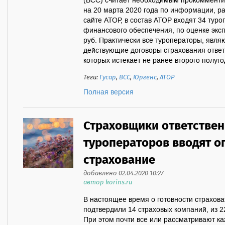
(ВСС) считает необходимым прокомменти
на 20 марта 2020 года по информации, 
сайте АТОР, в состав АТОР входят 34 тур
финансового обеспечения, по оценке эксп
руб. Практически все туроператоры, явл
действующие договоры страхования ответ
которых истекает не ранее второго полугод
Теги:
Гусар
,
ВСС
,
Юргенс
,
АТОР
Полная версия
Страховщики ответствен
туроператоров вводят о
страхование
добавлено 02.04.2020 10:27
автор korins.ru
В настоящее время о готовности страхова
подтвердили 14 страховых компаний, из 2
При этом почти все или рассматривают ка