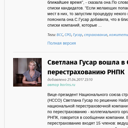
ближайшее время", - сказала она.По сло
списки кандидатов. "Если желающих попас
мест в них, то запустим процедуру некого
пояснила она.С.Гусар добавила, что в б
списки компаний, которые ...
Теги:
ВСС
,
СРО
,
Гусар
,
страхование
,
комитеты
Полная версия
Светлана Гусар вошла в 
перестрахованию РНПК
добавлено 21.04.2017 23:10
автор korins.ru
Вице-президент Национального союза стр
(НССО) Светлана Гусар по решению Набл
национальной перестраховочной компании
по перестрахованию - коллегиального ор
РНПК, говорится в сообщении компании. В
перестрахованию входят 15 членов: ведущ