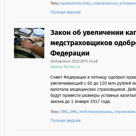
Теги:
правительство
,
страхование
,
уставны
Полная версия
Закон об увеличении ка
медстраховщиков одобр
Федерации
добавлено 25.12.2015 14:48
автор korins.ru
Совет Федерации в пятницу одобрил прав
увеличивающий с 60 до 120 млн рублей 
капитала медицинских страховщиков. Де
будут привести размеры уставных капитал
закона до 1 января 2017 года.
Теги:
ОМС
,
ДМС
,
медстраховщики
,
страхован
Полная версия