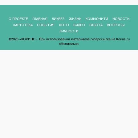
О ПРОЕКТЕ
ГЛАВНАЯ
ЛИКБЕЗ
ЖИЗНЬ
КОМЬЮНИТИ
НОВОСТИ
КАРТОТЕКА
СОБЫТИЯ
ФОТО
ВИДЕО
РАБОТА
ВОПРОСЫ
ЛИЧНОСТИ
©2026 «КОРИНС». При использовании материалов гиперссылка на Korins.ru
обязательна.