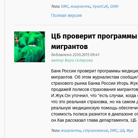
Теги:
ДМС
,
мигранты
,
УралСиб
,
QIWI
Полная версия
ЦБ проверит программы
мигрантов
добавлено 23.10.2015 09:41
автор Вера Склярова
Банк России проверит программы медицин
мигрантов. Об этом журналистам сообщи
страхового рынка Банка России Игорь Жук
продажей полисов страхования мигрантов 
И.Жук.Он уточнил, что "есть случаи, когд
что это реальная страховка, но на самом 
реальную медицинскую помощь обеспечит
стоимость полиса разнится в диапазоне от
он.Как рассказал глава департамента, ЦБ в
Теги:
мигранты
,
страхование
,
ДМС
,
ЦБ
,
Жук