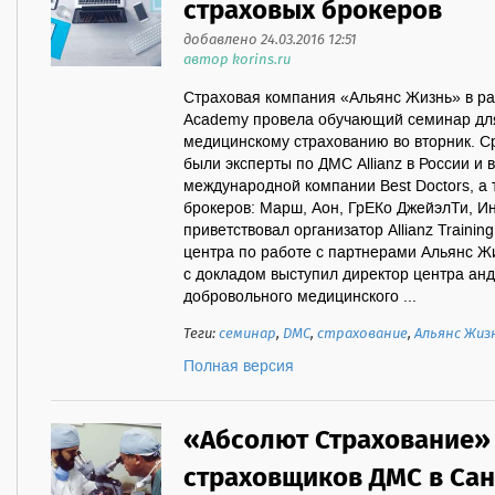
страховых брокеров
добавлено 24.03.2016 12:51
автор korins.ru
Страховая компания «Альянс Жизнь» в рамк
Academy провела обучающий семинар для
медицинскому страхованию во вторник. С
были эксперты по ДМС Allianz в России и 
международной компании Best Doctors, а
брокеров: Марш, Аон, ГрЕКо ДжейэлТи, И
приветствовал организатор Allianz Traini
центра по работе с партнерами Альянс Ж
с докладом выступил директор центра анд
добровольного медицинского ...
Теги:
семинар
,
ДМС
,
страхование
,
Альянс Жиз
Полная версия
«Абсолют Страхование» 
страховщиков ДМС в Сан