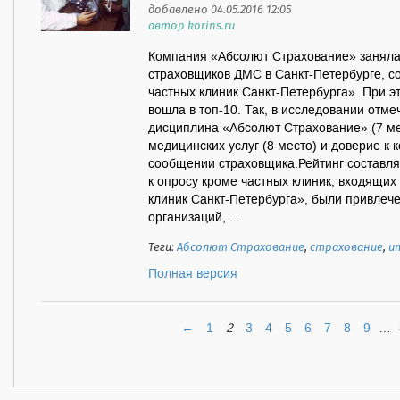
добавлено 04.05.2016 12:05
автор korins.ru
Компания «Абсолют Страхование» заняла 
страховщиков ДМС в Санкт-Петербурге, 
частных клиник Санкт-Петербурга». При э
вошла в топ-10. Так, в исследовании отм
дисциплина «Абсолют Страхование» (7 ме
медицинских услуг (8 место) и доверие к к
сообщении страховщика.Рейтинг составляе
к опросу кроме частных клиник, входящи
клиник Санкт-Петербурга», были привлеч
организаций, ...
Теги:
Абсолют Страхование
,
страхование
,
и
Полная версия
←
1
2
3
4
5
6
7
8
9
…