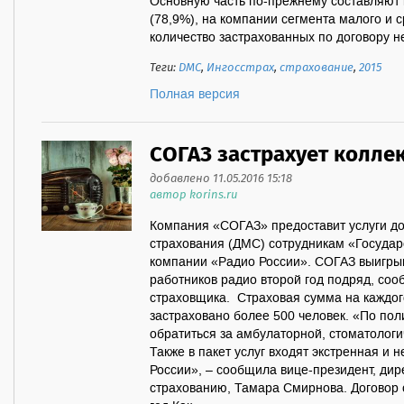
Основную часть по-прежнему составляют
(78,9%), на компании сегмента малого и с
количество застрахованных по договору не
Теги:
ДМС
,
Ингосстрах
,
страхование
,
2015
Полная версия
СОГАЗ застрахует колле
добавлено 11.05.2016 15:18
автор korins.ru
Компания «СОГАЗ» предоставит услуги д
страхования (ДМС) сотрудникам «Госуда
компании «Радио России». СОГАЗ выигрыв
работников радио второй год подряд, соо
страховщика. Страховая сумма на каждого
застраховано более 500 человек. «По по
обратиться за амбулаторной, стоматолог
Также в пакет услуг входят экстренная и
России», – сообщила вице-президент, ди
страхованию, Тамара Смирнова. Договор 