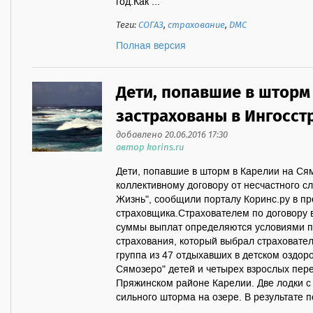
год.Как ...
Теги:
СОГАЗ
,
страхование
,
ДМС
Полная версия
Дети, попавшие в шторм
застрахованы в Ингосст
добавлено 20.06.2016 17:30
автор korins.ru
Дети, попавшие в шторм в Карелии на Ся
коллективному договору от несчастного сл
Жизнь", сообщили порталу Коринс.ру в пр
страховщика.Страхователем по договору 
суммы выплат определяются условиями п
страхования, который выбрал страховате
группа из 47 отдыхавших в детском оздор
Сямозеро" детей и четырех взрослых пер
Пряжинском районе Карелии. Две лодки с
сильного шторма на озере. В результате по