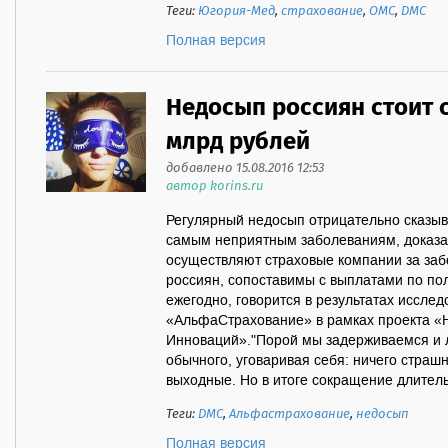
Теги:
Югория-Мед
,
страхование
,
ОМС
,
ДМС
Полная версия
Недосып россиян стоит 
млрд рублей
добавлено 15.08.2016 12:53
автор korins.ru
Регулярный недосып отрицательно сказыва
самым неприятным заболеваниям, доказа
осуществляют страховые компании за заб
россиян, сопоставимы с выплатами по пол
ежегодно, говорится в результатах иссле
«АльфаСтрахование» в рамках проекта «
Инноваций»."Порой мы задерживаемся и л
обычного, уговаривая себя: ничего страшн
выходные. Но в итоге сокращение длительн
Теги:
ДМС
,
Альфастрахование
,
недосып
Полная версия