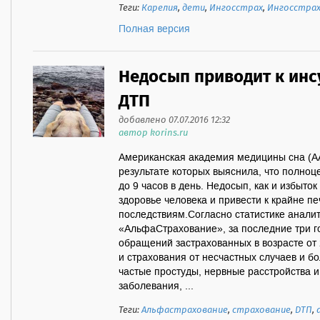
Теги:
Карелия
,
дети
,
Ингосстрах
,
Ингосстра
Полная версия
Недосып приводит к инс
ДТП
добавлено 07.07.2016 12:32
автор korins.ru
Американская академия медицины сна (A
результате которых выяснила, что полноц
до 9 часов в день. Недосып, как и избыток
здоровье человека и привести к крайне п
последствиям.Согласно статистике аналит
«АльфаСтрахование», за последние три г
обращений застрахованных в возрасте от
и страхования от несчастных случаев и б
частые простуды, нервные расстройства 
заболевания, ...
Теги:
Альфастрахование
,
страхование
,
ДТП
,