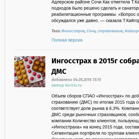
Адлерском районе Сочи.Как отметила Т.К
подходов было решено сделать и санатор
реабилитационные программы. «Вопрос о
обсуждался уже давно, — сказала Т.Кайго
Теги:
Ингосстрах
,
Сочи
,
страхование
,
Кайгор
Полная версия
Ингосстрах в 2015г собра
ДМС
добавлено 04.05.2016 15:15
автор korins.ru
Объем сборов СПАО «Ингосстрах» по до
страхованию (ДМС) по итогам 2015 года с
соответствует доле рынка в 6,3%. Компан
ДМС среди рыночных страховщиков, сообщ
компании.Количество клиентов, пользую
«Ингосстраха» на конец 2015 года, состав
Сегментация портфеля по группам клиент