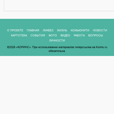
О ПРОЕКТЕ
ГЛАВНАЯ
ЛИКБЕЗ
ЖИЗНЬ
КОМЬЮНИТИ
НОВОСТИ
КАРТОТЕКА
СОБЫТИЯ
ФОТО
ВИДЕО
РАБОТА
ВОПРОСЫ
ЛИЧНОСТИ
©2026 «КОРИНС». При использовании материалов гиперссылка на Korins.ru
обязательна.