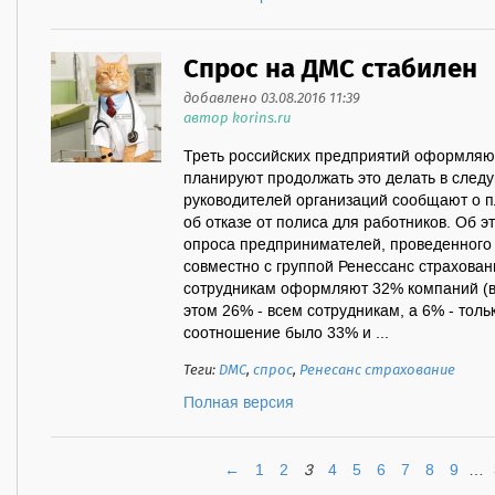
Спрос на ДМС стабилен
добавлено 03.08.2016 11:39
автор korins.ru
Треть российских предприятий оформляю
планируют продолжать это делать в след
руководителей организаций сообщают о п
об отказе от полиса для работников. Об э
опроса предпринимателей, проведенного
совместно с группой Ренессанс cтрахова
сотрудникам оформляют 32% компаний (в
этом 26% - всем сотрудникам, а 6% - толь
соотношение было 33% и ...
Теги:
ДМС
,
спрос
,
Ренесанс страхование
Полная версия
←
1
2
3
4
5
6
7
8
9
…