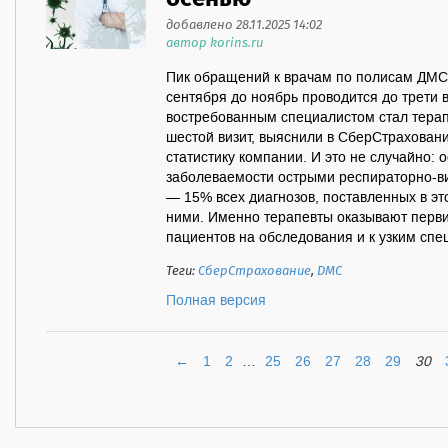
добавлено 28.11.2025 14:02
автор korins.ru
Пик обращений к врачам по полисам ДМС
сентября до ноябрь проводится до трети 
востребованным специалистом стал терап
шестой визит, выяснили в СберСтрахован
статистику компании. И это не случайно: 
заболеваемости острыми респираторно-в
— 15% всех диагнозов, поставленных в эт
ними. Именно терапевты оказывают перв
пациентов на обследования и к узким спец
Теги:
СберСтрахование
,
ДМС
Полная версия
←
1
2
…
25
26
27
28
29
30