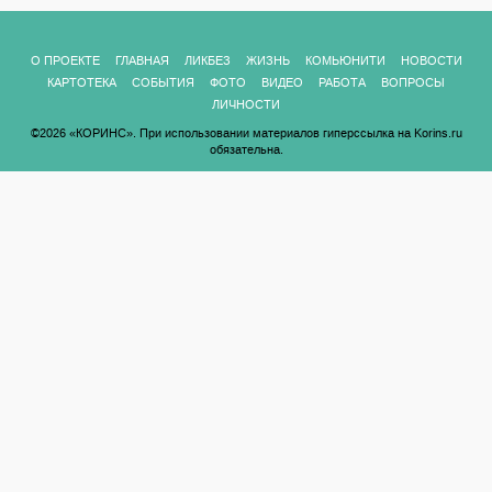
О ПРОЕКТЕ
ГЛАВНАЯ
ЛИКБЕЗ
ЖИЗНЬ
КОМЬЮНИТИ
НОВОСТИ
КАРТОТЕКА
СОБЫТИЯ
ФОТО
ВИДЕО
РАБОТА
ВОПРОСЫ
ЛИЧНОСТИ
©2026 «КОРИНС». При использовании материалов гиперссылка на Korins.ru
обязательна.