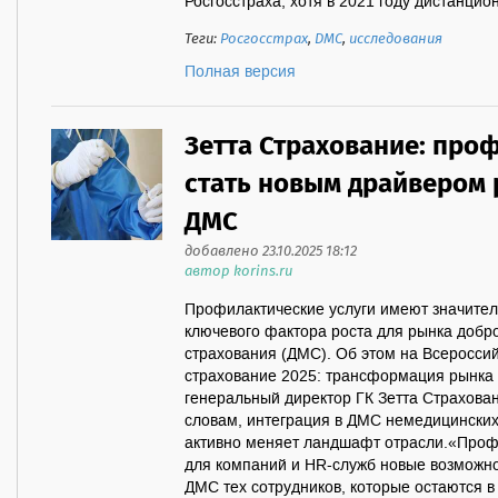
Росгосстраха, хотя в 2021 году дистанцио
Теги:
Росгосстрах
,
ДМС
,
исследования
Полная версия
Зетта Страхование: про
стать новым драйвером 
ДМС
добавлено 23.10.2025 18:12
автор korins.ru
Профилактические услуги имеют значител
ключевого фактора роста для рынка добр
страхования (ДМС). Об этом на Всеросс
страхование 2025: трансформация рынка 
генеральный директор ГК Зетта Страхован
словам, интеграция в ДМС немедицинских
активно меняет ландшафт отрасли.«Проф
для компаний и HR-служб новые возможн
ДМС тех сотрудников, которые остаются в