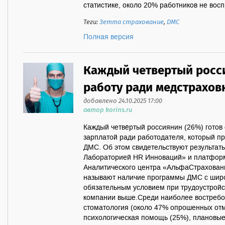
статистике, около 20% работников не восп
Теги:
Зетта страхование
,
ДМС
Полная версия
Каждый четвертый росси
работу ради медстрахов
добавлено 24.10.2025 17:00
автор korins.ru
Каждый четвёртый россиянин (26%) готов 
зарплатой ради работодателя, который п
ДМС. Об этом свидетельствуют результаты
Лабораторией HR Инноваций» и платфор
Аналитического центра «АльфаСтрахован
называют наличие программы ДМС с шир
обязательным условием при трудоустройст
компании выше.Среди наиболее востребо
стоматология (около 47% опрошенных отм
психологическая помощь (25%), плановые 