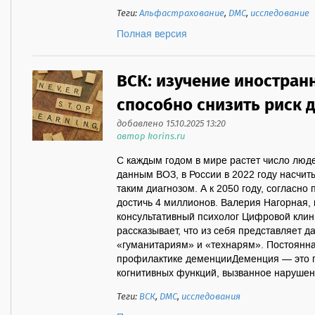
Теги:
Альфастрахование
,
ДМС
,
исследование
Полная версия
ВСК: изучение иностран
способно снизить риск 
добавлено 15.10.2025 13:20
автор korins.ru
С каждым годом в мире растет число люд
данным ВОЗ, в России в 2022 году насчит
таким диагнозом. А к 2050 году, согласно
достичь 4 миллионов. Валерия Нагорная, 
консультативный психолог Цифровой клин
рассказывает, что из себя представляет да
«гуманитариям» и «технарям». Постоянная
профилактике деменцииДеменция — это п
когнитивных функций, вызванное нарушени
Теги:
ВСК
,
ДМС
,
исследования