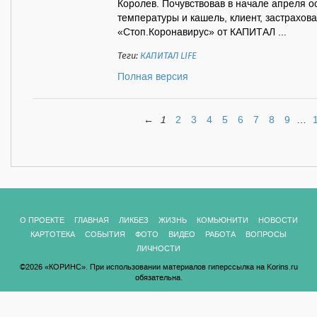
Королев. Почувствовав в начале апреля 
температуры и кашель, клиент, застрахо
«Стоп.Коронавирус» от КАПИТАЛ ...
Теги:
КАПИТАЛ LIFE
Полная версия
←
1
2
3
4
5
6
7
8
9
…
О ПРОЕКТЕ
ГЛАВНАЯ
ЛИКБЕЗ
ЖИЗНЬ
КОМЬЮНИТИ
НОВОСТИ
КАРТОТЕКА
СОБЫТИЯ
ФОТО
ВИДЕО
РАБОТА
ВОПРОСЫ
ЛИЧНОСТИ
©2026 «КОРИНС». При использовании материалов гиперссылка на Korins.ru
обязательна.