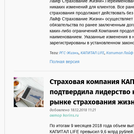
Лайф Страхование Жизни».Переименовани
никаких изменений для клиентов. Все ра
страхования продолжают действовать бе
Лайф Страхование Жизни» осуществляет с
обязательства по ранее заключенным дог
каких-либо ограничений.Компания продол
наименованием. Указанные изменения в 
зарегистрированы в установленном законом
Теги:
РГС-Жизнь
,
КАПИТАЛ LIFE
,
Капитал Лайф
Полная версия
Страховая компания КАП
подтвердила лидерство 
рынке страхования жиз
добавлено 18.12.2018 11:21
автор korins.ru
По итогам 9 месяцев 2018 года объем вы
КАПИТАЛ LIFE превысил 9,6 млрд рублей.