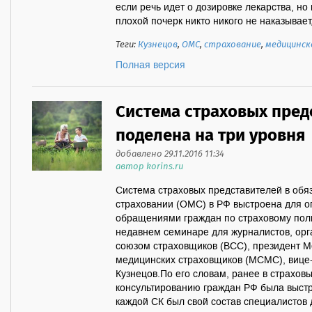
если речь идет о дозировке лекарства, но
плохой почерк никто никого не наказывает, 
Теги:
Кузнецов
,
ОМС
,
страхование
,
медицинск
Полная версия
Система страховых пред
поделена на три уровня
добавлено 29.11.2016 11:34
автор korins.ru
Система страховых представителей в об
страховании (ОМС) в РФ выстроена для о
обращениями граждан по страховому поли
недавнем семинаре для журналистов, ор
союзом страховщиков (ВСС), президент 
медицинских страховщиков (МСМС), вице
Кузнецов.По его словам, ранее в страхов
консультированию граждан РФ была выстро
каждой СК был свой состав специалистов