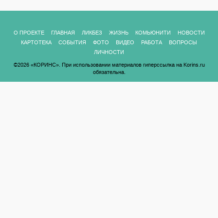
О ПРОЕКТЕ
ГЛАВНАЯ
ЛИКБЕЗ
ЖИЗНЬ
КОМЬЮНИТИ
НОВОСТИ
КАРТОТЕКА
СОБЫТИЯ
ФОТО
ВИДЕО
РАБОТА
ВОПРОСЫ
ЛИЧНОСТИ
©2026 «КОРИНС». При использовании материалов гиперссылка на Korins.ru
обязательна.