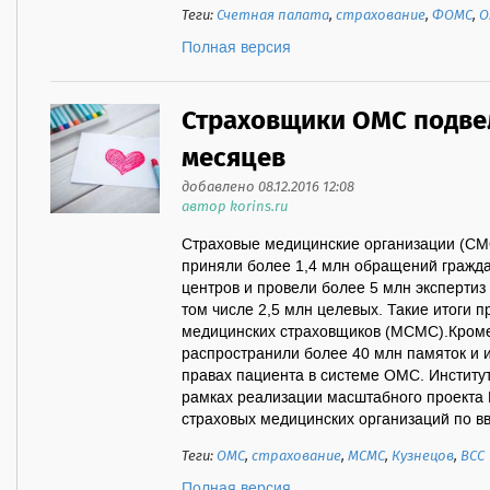
Теги:
Счетная палата
,
страхование
,
ФОМС
,
О
Полная версия
Страховщики ОМС подвел
месяцев
добавлено 08.12.2016 12:08
автор korins.ru
Cтраховые медицинские организации (СМО
приняли более 1,4 млн обращений гражда
центров и провели более 5 млн экспертиз
том числе 2,5 млн целевых. Такие итоги
медицинских страховщиков (МСМС).Кроме 
распространили более 40 млн памяток и
правах пациента в системе ОМС. Институ
рамках реализации масштабного проект
страховых медицинских организаций по вв
Теги:
ОМС
,
страхование
,
МСМС
,
Кузнецов
,
ВСС
Полная версия