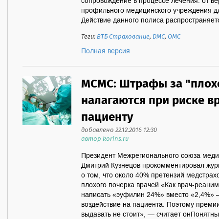
сопровождение в процессе лечения: от в
профильного медицинского учреждения д
Действие данного полиса распространяется
Теги:
ВТБ Страхование
,
ДМС
,
ОМС
Полная версия
МСМС: Штрафы за "плох
налагаются при риске в
пациенту
добавлено 22.12.2016 12:30
автор korins.ru
Президент Межрегионального союза мед
Дмитрий Кузнецов прокомментировал жур
о том, что около 40% претензий медстрах
плохого почерка врачей.«Как врач-реанима
написать «эуфилин 24%» вместо «2,4%» —
воздействие на пациента. Поэтому преми
выдавать не стоит», — считает онПонятны