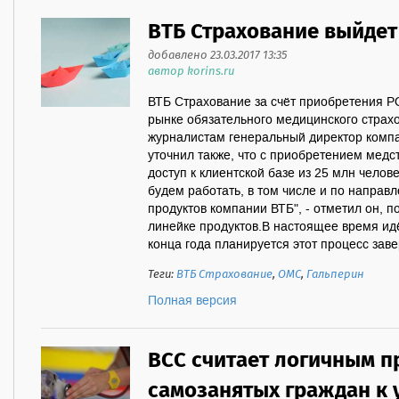
ВТБ Страхование выйдет
добавлено 23.03.2017 13:35
автор korins.ru
ВТБ Страхование за счёт приобретения 
рынке обязательного медицинского страх
журналистам генеральный директор комп
уточнил также, что с приобретением мед
доступ к клиентской базе из 25 млн челове
будем работать, в том числе и по напра
продуктов компании ВТБ", - отметил он, п
линейке продуктов.В настоящее время ид
конца года планируется этот процесс завер
Теги:
ВТБ Страхование
,
ОМС
,
Гальперин
Полная версия
ВСС считает логичным п
самозанятых граждан к 