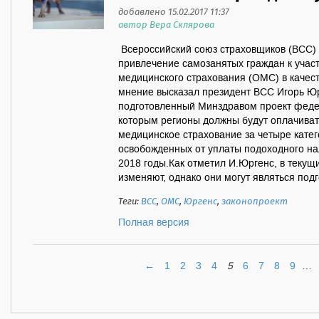
добавлено 15.02.2017 11:37
автор Вера Склярова
Всероссийский союз страховщиков (ВСС)
привлечение самозанятых граждан к учас
медицинского страхования (ОМС) в качест
мнение высказал президент ВСС Игорь Ю
подготовленный Минздравом проект федер
которым регионы должны будут оплачиват
медицинское страхование за четыре кате
освобожденных от уплаты подоходного нал
2018 годы.Как отметил И.Юргенс, в текущ
изменяют, однако они могут являться подг
Теги:
ВСС
,
ОМС
,
Юргенс
,
законопроект
Полная версия
←
1
2
3
4
5
6
7
8
9
…