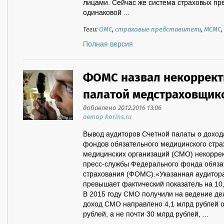
лицами. Сейчас же система страховых пр
одинаковой ...
Теги:
ОМС
,
страховые представители
,
МСМС
,
Полная версия
ФОМС назвал некоррект
палатой медстраховщик
добавлено 20.12.2016 13:06
автор korins.ru
Вывод аудиторов Счетной палаты о доход
фондов обязательного медицинского стра
медицинских организаций (СМО) некоррек
пресс-службы Федерального фонда обяза
страхования (ФОМС).«Указанная аудито
превышает фактический показатель на 10,
В 2015 году СМО получили на ведение дел
доход СМО направлено 4,1 млрд рублей от
рублей, а не почти 30 млрд рублей, ...