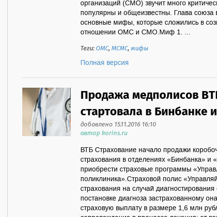
организаций (СМО) звучит много критичес
популярны и общеизвестны. Глава союза 
основные мифы, которые сложились в соз
отношении ОМС и СМО.Миф 1. ...
Теги:
ОМС
,
МСМС
,
мифы
Полная версия
Продажа медполисов ВТ
стартовала в Бинбанке 
добавлено 15.11.2016 16:10
автор korins.ru
ВТБ Страхование начало продажи коробо
страхования в отделениях «Бинбанка» и 
приобрести страховые программы «Управ
поликлиника».Страховой полис «Управляй
страхования на случай диагностирования 
постановке диагноза застрахованному она
страховую выплату в размере 1,6 млн руб