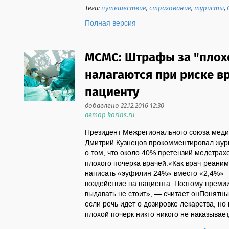
Теги:
путешествие
,
страхование
,
туристы
,
Полная версия
МСМС: Штрафы за "плох
налагаются при риске в
пациенту
добавлено 22.12.2016 12:30
автор korins.ru
Президент Межрегионального союза мед
Дмитрий Кузнецов прокомментировал жур
о том, что около 40% претензий медстрах
плохого почерка врачей.«Как врач-реанима
написать «эуфилин 24%» вместо «2,4%» —
воздействие на пациента. Поэтому преми
выдавать не стоит», — считает онПонятны
если речь идет о дозировке лекарства, но
плохой почерк никто никого не наказывает, 