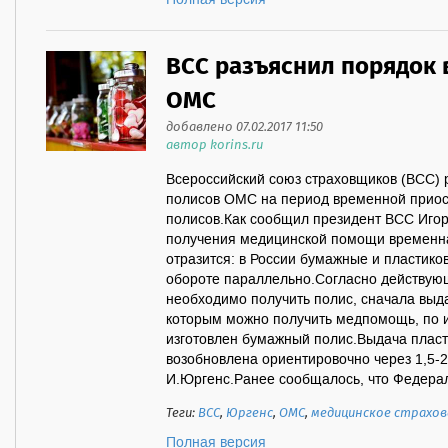
Полная версия
ВСС разъяснил порядок 
ОМС
добавлено 07.02.2017 11:50
автор korins.ru
Всероссийский союз страховщиков (ВСС) 
полисов ОМС на период временной приос
полисов.Как сообщил президент ВСС Игор
получения медицинской помощи временна
отразится: в России бумажные и пластик
обороте параллельно.Согласно действую
необходимо получить полис, сначала выд
которым можно получить медпомощь, по 
изготовлен бумажный полис.Выдача пласт
возобновлена ориентировочно через 1,5-2
И.Юргенс.Ранее сообщалось, что Федерал
Теги:
ВСС
,
Юргенс
,
ОМС
,
медицинское страхов
Полная версия