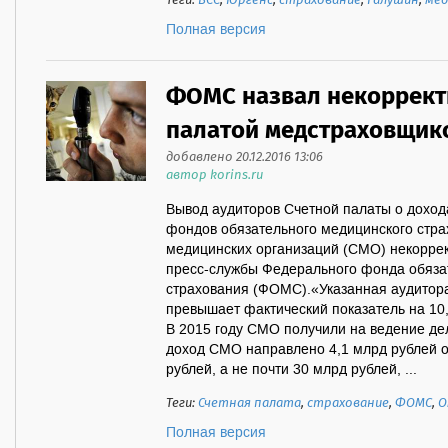
Теги:
ВСС
,
Юргенс
,
страхование
,
Галушин
,
мед
Полная версия
ФОМС назвал некоррект
палатой медстраховщик
добавлено 20.12.2016 13:06
автор korins.ru
Вывод аудиторов Счетной палаты о доход
фондов обязательного медицинского стра
медицинских организаций (СМО) некоррек
пресс-службы Федерального фонда обяза
страхования (ФОМС).«Указанная аудито
превышает фактический показатель на 10,
В 2015 году СМО получили на ведение дел
доход СМО направлено 4,1 млрд рублей от
рублей, а не почти 30 млрд рублей, ...
Теги:
Счетная палата
,
страхование
,
ФОМС
,
О
Полная версия