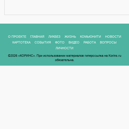
О ПРОЕКТЕ
ГЛАВНАЯ
ЛИКБЕЗ
ЖИЗНЬ
КОМЬЮНИТИ
НОВОСТИ
КАРТОТЕКА
СОБЫТИЯ
ФОТО
ВИДЕО
РАБОТА
ВОПРОСЫ
ЛИЧНОСТИ
©2026 «КОРИНС». При использовании материалов гиперссылка на Korins.ru
обязательна.