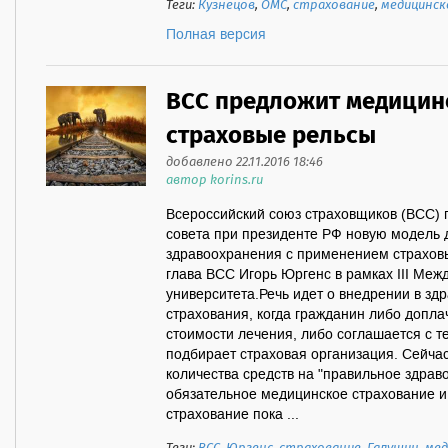
Теги:
Кузнецов
,
ОМС
,
страхование
,
медицинск
Полная версия
ВСС предложит медицин
страховые рельсы
добавлено 22.11.2016 18:46
автор korins.ru
Всероссийский союз страховщиков (ВСС) 
совета при президенте РФ новую модель 
здравоохранения с применением страховы
глава ВСС Игорь Юргенс в рамках III Ме
университета.Речь идет о внедрении в з
страхования, когда гражданин либо допла
стоимости лечения, либо соглашается с т
подбирает страховая организация. Сейчас
количества средств на "правильное здрав
обязательное медицинское страхование 
страхование пока ...