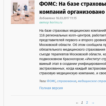
ФОМС: На базе страхов
компаний организовано
добавлено 16.03.2017 11:15
автор korins.ru
На базе страховых медицинских компаний
116 региональных колл–центров, работает
представителей первого и второго уровней,
Московской области. Об этом сообщила 
обязательного медицинского страхования 
съезде терапевтов Московской области, к
подмосковном Красногорске.«Институт ст
важный этап в создании унифицированно
застрахованных, когда каждый застрахова
страховую медицинскую компанию, и своег
Теги:
ФОМС
,
страхование
,
медицинское стра
Полная версия
←
1
2
→