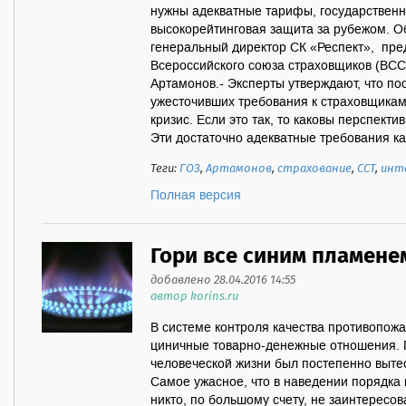
нужны адекватные тарифы, государствен
высокорейтинговая защита за рубежом. Об
генеральный директор СК «Респект», пре
Всероссийского союза страховщиков (ВСС
Артамонов.- Эксперты утверждают, что по
ужесточивших требования к страховщикам
кризис. Если это так, то каковы перспект
Эти достаточно адекватные требования кас
Теги:
ГОЗ
,
Артамонов
,
страхование
,
ССТ
,
инт
Полная версия
Гори все синим пламене
добавлено 28.04.2016 14:55
автор korins.ru
В системе контроля качества противопож
циничные товарно-денежные отношения. 
человеческой жизни был постепенно выт
Самое ужасное, что в наведении порядка
никто, по большому счету, не заинтересов