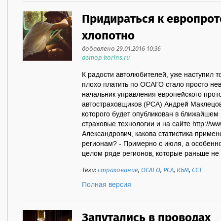
Придираться к европрот
хлопотно
добавлено 29.01.2016 10:36
автор korins.ru
К радости автолюбителей, уже наступил т
плохо платить по ОСАГО стало просто нев
начальник управления европейского прот
автостраховщиков (РСА) Андрей Маклецов
которого бyдет опyбликован в ближайше
страховые технологии и на сайте http://www
Александрович, какова статистика примен
регионам? - Примерно с июля, а особенно 
целом ряде регионов, которые раньше не 
Теги:
страхование
,
ОСАГО
,
РСА
,
КБМ
,
ССТ
Полная версия
Запутались в проводах