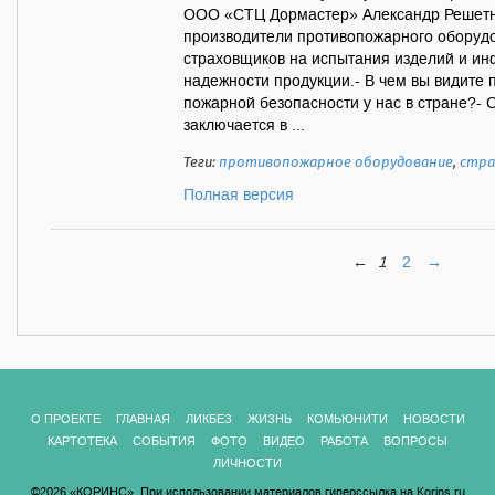
ООО «СТЦ Дормастер» Александр Решетня
производители противопожарного оборуд
страховщиков на испытания изделий и ин
надежности продукции.- В чем вы видите
пожарной безопасности у нас в стране?-
заключается в ...
Теги:
противопожарное оборудование
,
стра
Полная версия
←
1
2
→
О ПРОЕКТЕ
ГЛАВНАЯ
ЛИКБЕЗ
ЖИЗНЬ
КОМЬЮНИТИ
НОВОСТИ
КАРТОТЕКА
СОБЫТИЯ
ФОТО
ВИДЕО
РАБОТА
ВОПРОСЫ
ЛИЧНОСТИ
©2026 «КОРИНС». При использовании материалов гиперссылка на Korins.ru