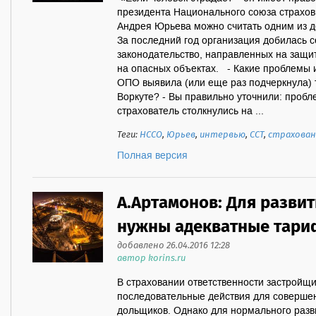
президента Национального союза страхов
Андрея Юрьева можно считать одним из д
За последний год организация добилась 
законодательство, направленных на защи
на опасных объектах. - Какие проблемы 
ОПО выявила (или еще раз подчеркнула) 
Воркуте? - Вы правильно уточнили: проб
страхователь столкнулись на ...
Теги:
НССО
,
Юрьев
,
интервью
,
ССТ
,
страхован
Полная версия
А.Артамонов: Для развит
нужны адекватные тар
добавлено 26.04.2016 12:28
автор korins.ru
В страховании ответственности застройщ
последовательные действия для соверше
дольщиков. Однако для нормального разв