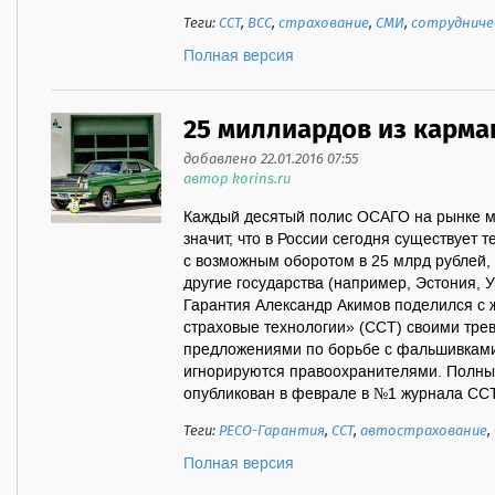
Теги:
ССТ
,
ВСС
,
страхование
,
СМИ
,
сотруднич
Полная версия
25 миллиардов из карм
добавлено 22.01.2016 07:55
автор korins.ru
Каждый десятый полис ОСАГО на рынке м
значит, что в России сегодня существует
с возможным оборотом в 25 млрд рублей, 
другие государства (например, Эстония, 
Гарантия Александр Акимов поделился с
страховые технологии» (ССТ) своими тре
предложениями по борьбе с фальшивками,
игнорируются правоохранителями. Полный
опyбликован в феврале в №1 журнала ССТ 
Теги:
РЕСО-Гарантия
,
ССТ
,
автострахование
,
Полная версия