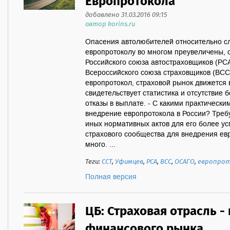
Европротокола
добавлено 31.03.2016 09:15
автор korins.ru
Опасения автолюбителей относительно с
европротоколу во многом преувеличены, 
Российского союза автостраховщиков (РСА
Всероссийского союза страховщиков (ВС
европротокол, страховой рынок движется 
свидетельствует статистика и отсутствие 
отказы в выплате. - С какими практически
внедрение европротокола в России? Треб
иных нормативных актов для его более у
страхового сообщества для внедрения ев
много. ...
Теги:
ССТ
,
Уфимцев
,
РСА
,
ВСС
,
ОСАГО
,
европро
Полная версия
ЦБ: Страховая отрасль -
финансового рынка