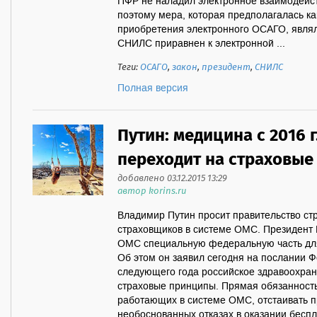
ПФР не наладил электронное взаимодейс
поэтому мера, которая предполагалась к
приобретения электронного ОСАГО, явля
СНИЛС приравнен к электронной ...
Теги:
ОСАГО
,
закон
,
президент
,
СНИЛС
Полная версия
Путин: медицина с 2016 
переходит на страховы
добавлено 03.12.2015 13:29
автор korins.ru
Владимир Путин просит правительство стр
страховщиков в системе ОМС. Президент 
ОМС специальную федеральную часть д
Об этом он заявил сегодня на послании 
следующего года российское здравоохран
страховые принципы. Прямая обязанность
работающих в системе ОМС, отстаивать пр
необоснованных отказах в оказании бесп