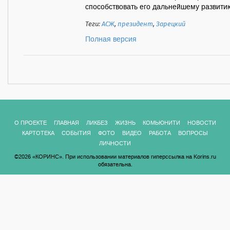
способствовать его дальнейшему развитию
Теги:
АСЖ
,
президент
,
Зарецкий
Полная версия
О ПРОЕКТЕ
ГЛАВНАЯ
ЛИКБЕЗ
ЖИЗНЬ
КОМЬЮНИТИ
НОВОСТИ
КАРТОТЕКА
СОБЫТИЯ
ФОТО
ВИДЕО
РАБОТА
ВОПРОСЫ
ЛИЧНОСТИ
©2026 «КОРИНС». При использовании материалов гиперссылка на Korins.ru
обязательна.