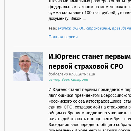
тысяча минимальных размеров оплаты тр
федеральным законом на момент заключен
сумма составляет 100 тыс. рублей, уточня
документу. Закон ...
Теги:
экипаж
,
ОСГОП
,
страхование
,
президен
Полная версия
И.Юргенс станет первым
первой страховой СРО
добавлено 07.06.2016 11:28
автор Вера Склярова
И.Юргенс станет первым президентом пе
являющийся президентом Всероссийского
Российского союза автостраховщиков, ст
единой СРО, создаваемой на страховом р
общим собранием подложено утвердить н
начать действовать в конце сентября -
Заседание внеочередного общего собран
понедельник.В ходе него участники союза