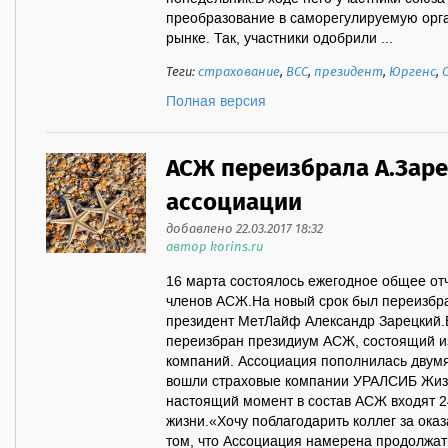
преобразование в саморегулируемую орг
рынке. Так, участники одобрили ...
Теги:
страхование
,
ВСС
,
президент
,
Юргенс
,
Полная версия
АСЖ переизбрала А.Зар
ассоциации
добавлено 22.03.2017 18:32
автор korins.ru
16 марта состоялось ежегодное общее о
членов АСЖ.На новый срок был переизбр
президент МетЛайф Александр Зарецкий.
переизбран президиум АСЖ, состоящий из
компаний. Ассоциация пополнилась двумя
вошли страховые компании УРАЛСИБ Жизн
настоящий момент в состав АСЖ входят 2
жизни.«Хочу поблагодарить коллег за оказ
том, что Ассоциация намерена продолжат