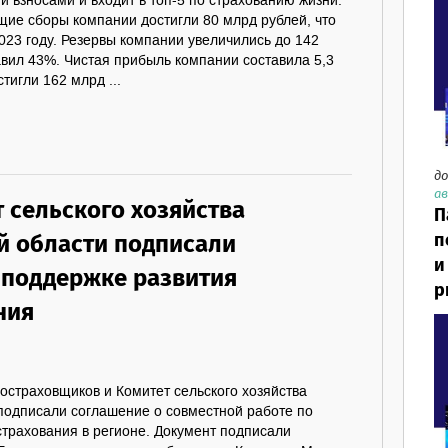
и взносами и входит в топ-5 по страхованию жизни.
щие сборы компании достигли 80 млрд рублей, что
023 году. Резервы компании увеличились до 142
авил 43%. Чистая прибыль компании составила 5,3
тигли 162 млрд ...
до
ав
 сельского хозяйства
П
й области подписали
п
и
 поддержке развития
р
ния
остраховщиков и Комитет сельского хозяйства
 подписали соглашение о совместной работе по
страхования в регионе. Документ подписали