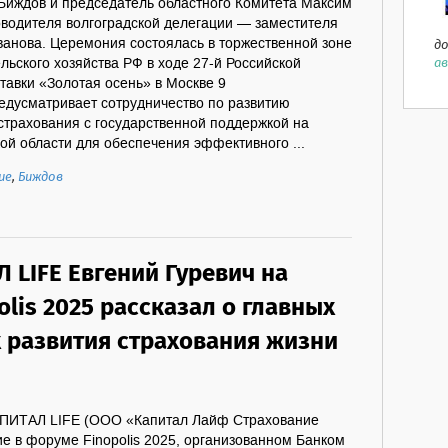
Биждов и председатель областного Комитета Максим
оводителя волгоградской делегации — заместителя
ванова. Церемония состоялась в торжественной зоне
до
ав
льского хозяйства РФ в ходе 27-й Российской
авки «Золотая осень» в Москве 9
едусматривает сотрудничество по развитию
страхования с государственной поддержкой на
ой области для обеспечения эффективного ...
ие
,
Биждов
 LIFE Евгений Гуревич на
lis 2025 рассказал о главных
 развития страхования жизни
АПИТАЛ LIFE (ООО «Капитал Лайф Страхование
е в форуме Finopolis 2025, организованном Банком