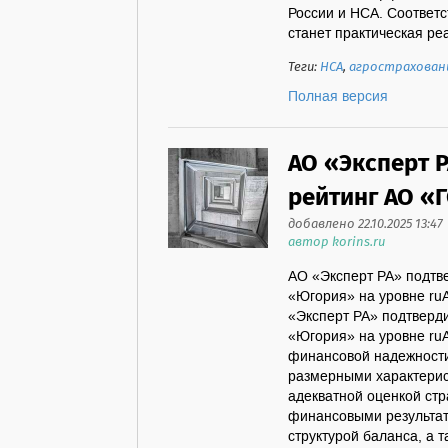
России и НСА. Соответ
станет практическая ре
Теги:
НСА
,
агрострахован
Полная версия
АО «Эксперт 
рейтинг АО «
добавлено 22.10.2025 13:47
автор korins.ru
АО «Эксперт РА» подтв
«Югория» на уровне ru
«Эксперт РА» подтверд
«Югория» на уровне ruA
финансовой надежност
размерными характерис
адекватной оценкой ст
финансовыми результат
структурой баланса, а 