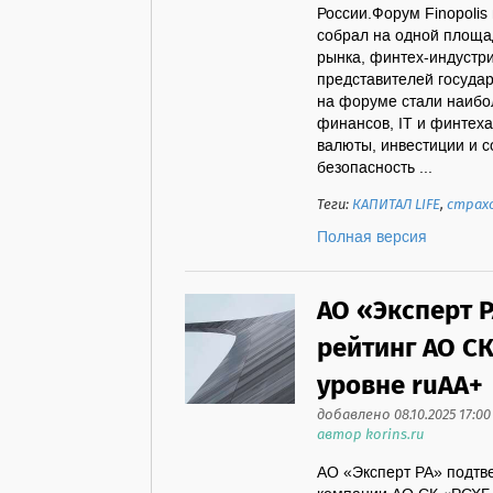
России.Форум Finopolis 
собрал на одной площа
рынка, финтех-индустри
представителей госуда
на форуме стали наибо
финансов, IT и финтеха
валюты, инвестиции и 
безопасность ...
Теги:
КАПИТАЛ LIFE
,
страх
Полная версия
АО «Эксперт 
рейтинг АО С
уровне ruАА+
добавлено 08.10.2025 17:00
автор korins.ru
АО «Эксперт РА» подтв