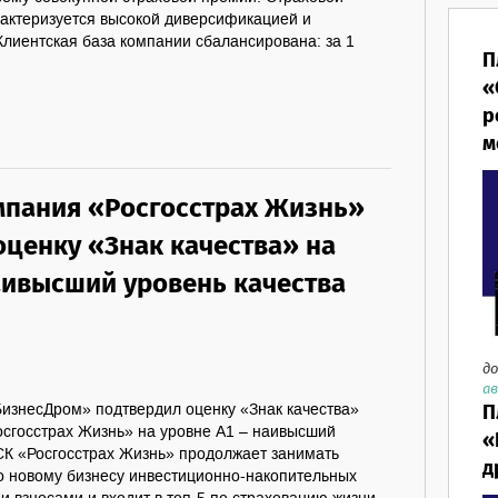
актеризуется высокой диверсификацией и
Клиентская база компании сбалансирована: за 1
П
«
р
м
мпания «Росгосстрах Жизнь»
оценку «Знак качества» на
наивысший уровень качества
до
ав
П
БизнесДром» подтвердил оценку «Знак качества»
осгосстрах Жизнь» на уровне A1 – наивысший
«
.СК «Росгосстрах Жизнь» продолжает занимать
д
 новому бизнесу инвестиционно-накопительных