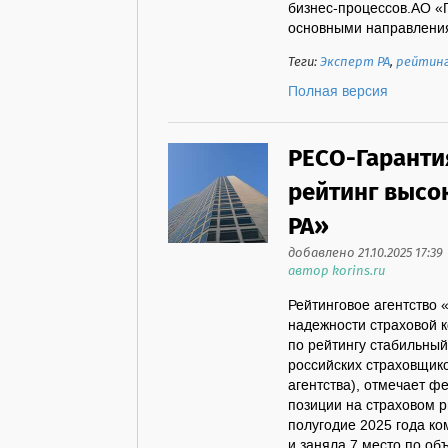
бизнес-процессов.АО «
основными направления
Теги:
Эксперт РА
,
рейтин
Полная версия
РЕСО-Гаранти
рейтинг высок
РА»
добавлено 21.10.2025 17:39
автор korins.ru
Рейтинговое агентство
надежности страховой 
по рейтингу стабильный
российских страховщико
агентства), отмечает 
позиции на страховом р
полугодие 2025 года ко
и заняла 7 место по об