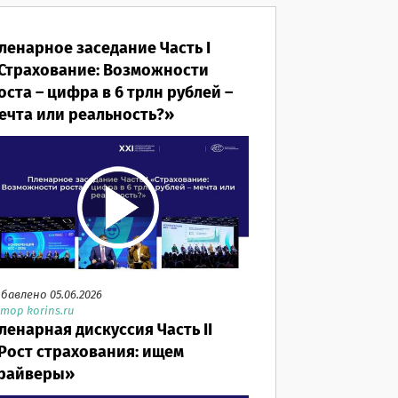
ленарное заседание Часть I
Страхование: Возможности
оста – цифра в 6 трлн рублей –
ечта или реальность?»
бавлено 05.06.2026
тор korins.ru
ленарная дискуссия Часть II
Рост страхования: ищем
райверы»