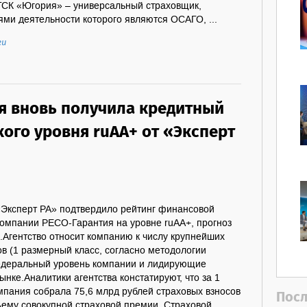
ГСК «Югория» – универсальный страховщик,
ми деятельности которого являются ОСАГО, ...
ги
я вновь получила кредитный
ого уровня ruAA+ от «Эксперт
 «Эксперт РА» подтвердило рейтинг финансовой
компании РЕСО-Гарантия на уровне ruAA+, прогноз
.Агентство относит компанию к числу крупнейших
в (1 размерный класс, согласно методологии
федеральный уровень компании и лидирующие
ынке.Аналитики агентства констатируют, что за 1
мпания собрала 75,6 млрд рублей страховых взносов
Посл
ъему совокупной страховой премии. Страховой