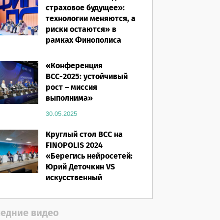
страховое будущее»:
технологии меняются, а
риски остаются» в
рамках Финополиса
2025
«Конференция
16.03.2026
ВСС-2025: устойчивый
рост – миссия
выполнима»
30.05.2025
Круглый стол ВСС на
FINOPOLIS 2024
«Берегись нейросетей:
Юрий Деточкин VS
искусственный
интеллект»
12.11.2024
едние видео