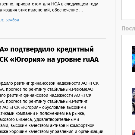
ственно, приоритетом для НСА в следующем году
ализация этих изменений, обеспечение ...
ие
,
Биждов
Посл
РА» подтвердило кредитный
ГСК «Югория» на уровне ruAA
ердило рейтинг финансовой надежности АО «ГСК
AA, прогноз по рейтингу стабильный.РезюмеАО
ило рейтинг финансовой надежности АО «ГСК
A, прогноз по рейтингу стабильный.Рейтинг
и АО «ГСК «Югория» обусловлен высокими
тиками компании и положением на рынке,
рахового бизнеса, удовлетворительными
ами, высоким качеством активов и комфортной
также хорошим качеством управления и организации