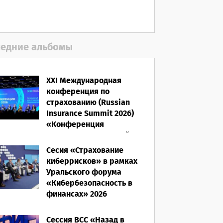
06.08.2026
едние альбомы
XXI Международная
конференция по
страхованию (Russian
Insurance Summit 2026)
«Конференция
ВСС-2026: Культурный
код страхования/
Сесия «Страхование
Человеческий фактор»
киберрисков» в рамках
Уральского форума
28.05.2026
«Кибербезопасность в
финансах» 2026
16.03.2026
Сессия ВСС «Назад в