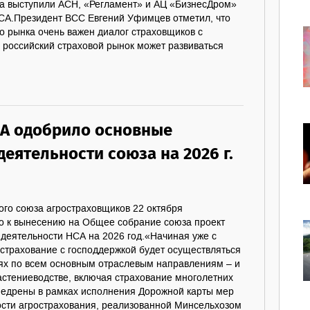
 выступили АСН, «Регламент» и АЦ «БизнесДром»
СА.Президент ВСС Евгений Уфимцев отметил, что
о рынка очень важен диалог страховщиков с
о российский страховой рынок может развиваться
А одобрило основные
еятельности союза на 2026 г.
го союза агростраховщиков 22 октября
о к вынесению на Общее собрание союза проект
деятельности НСА на 2026 год.«Начиная уже с
острахование с господдержкой будет осуществляться
ях по всем основным отраслевым направлениям – и
растениеводстве, включая страхование многолетних
недрены в рамках исполнения Дорожной карты мер
ти агрострахования, реализованной Минсельхозом