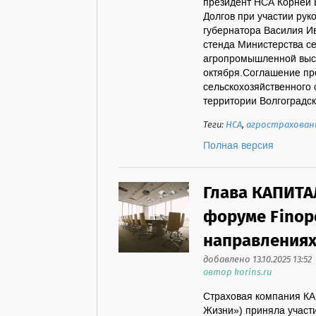
президент НСА Корней 
Долгов при участии рук
губернатора Василия И
стенда Министерства се
агропромышленной выст
октября.Соглашение пр
сельскохозяйственного 
территории Волгоградск
Теги:
НСА
,
агрострахован
Полная версия
Глава КАПИТАЛ
форуме Finopo
направлениях
добавлено 13.10.2025 13:52
автор korins.ru
Страховая компания К
Жизни») приняла участи