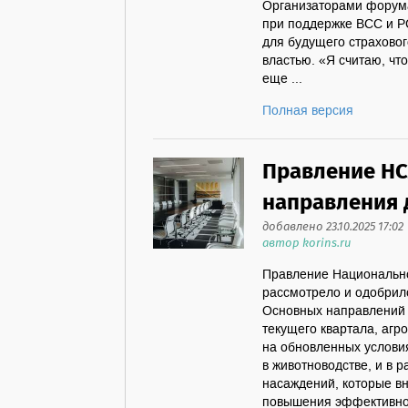
Организаторами форума
при поддержке ВСС и Р
для будущего страховог
властью. «Я считаю, чт
еще ...
Полная версия
Правление НС
направления д
добавлено 23.10.2025 17:02
автор korins.ru
Правление Национально
рассмотрело и одобрил
Основных направлений 
текущего квартала, агр
на обновленных услови
в животноводстве, и в 
насаждений, которые в
повышения эффективнос