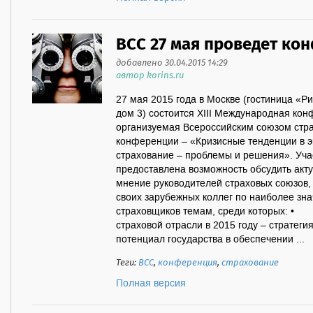
ВСС 27 мая проведет к
добавлено 30.04.2015 14:29
автор korins.ru
27 мая 2015 года в Москве (гостиница «Ри
дом 3) состоится XIII Международная ко
организуемая Всероссийским союзом стра
конференции – «Кризисные тенденции в э
страхование – проблемы и решения». Уча
предоставлена возможность обсудить акт
мнение руководителей страховых союзов, 
своих зарубежных коллег по наиболее з
страховщиков темам, среди которых: •
страховой отрасли в 2015 году – страте
потенциал государства в обеспечении ...
Теги:
ВСС
,
конференция
,
страхование
Полная версия