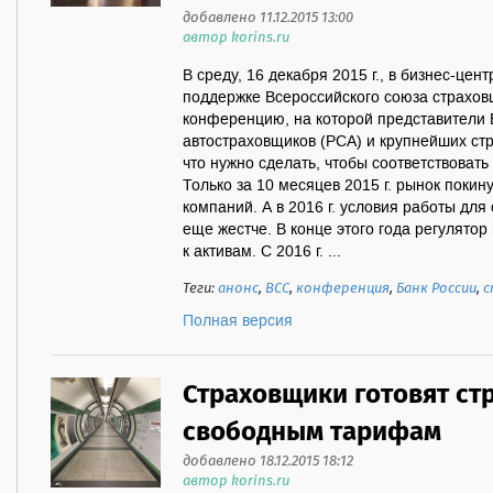
добавлено 11.12.2015 13:00
автор korins.ru
В среду, 16 декабря 2015 г., в бизнес-це
поддержке Всероссийского союза страхов
конференцию, на которой представители 
автостраховщиков (РСА) и крупнейших стр
что нужно сделать, чтобы соответствоват
Только за 10 месяцев 2015 г. рынок покин
компаний. А в 2016 г. условия работы для
еще жестче. В конце этого года регулято
к активам. С 2016 г. ...
Теги:
анонс
,
ВСС
,
конференция
,
Банк России
,
с
Полная версия
Страховщики готовят ст
свободным тарифам
добавлено 18.12.2015 18:12
автор korins.ru