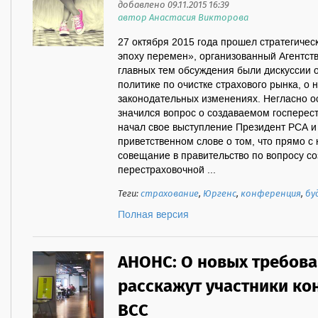
добавлено 09.11.2015 16:39
автор Анастасия Викторова
27 октября 2015 года прошел стратегичес
эпоху перемен», организованный Агентст
главных тем обсуждения были дискуссии 
политике по очистке страхового рынка, о 
законодательных изменениях. Негласно 
значился вопрос о создаваемом госперес
начал свое выступление Президент РСА и
приветственном слове о том, что прямо 
совещание в правительство по вопросу с
перестраховочной ...
Теги:
страхование
,
Юргенс
,
конференция
,
бу
Полная версия
АНОНС: О новых требова
расскажут участники ко
ВСС