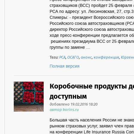
страховщиков (ВСС) пройдет 25 февраля (ч
РСА по адресу: ул. Люсиновская, 27, стр.3
Спикеры: - президент Всероссийского сою
Российского союза автостраховщиков (РС
директор Российского союза автострахов
ходе пресс-конференции предлагается о
решениях президиума ВСС от 25 февр
группы по замене ...
Теги:
РСА
,
ОСАГО
,
анонс
,
конференция
,
Юрген
Полная версия
Коробочные продукты д
доступным
добавлено 19.02.2016 18:20
автор korins.ru
Большая часть населения России не знак
рынком страховых услуг, заявил член пра
на конференции Life Insurance Russia Conf