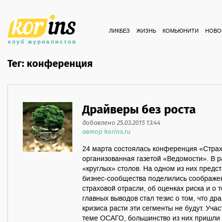
ЛИКБЕЗ
ЖИЗНЬ
КОМЬЮНИТИ
НОВО
Тег: конференция
Драйверы без роста
добавлено 25.03.2015 13:44
автор korins.ru
24 марта состоялась конференция «Страх
организованная газетой «Ведомости». В 
«круглых» столов. На одном из них предс
бизнес-сообщества поделились соображен
страховой отрасли, об оценках риска и о т
главных выводов стал тезис о том, что др
кризиса расти эти сегменты не будут. Учас
теме ОСАГО, большинство из них пришли к 