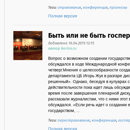
Теги:
страхование
,
конференция
,
прогнозы
Полная версия
Быть или не быть госпе
добавлено 16.04.2015 12:15
автор korins.ru
Вопрос о возможном создании государств
обсуждался в ходе Международной конфе
четверг.Мнения о целесообразности созда
департамента ЦБ Игорь Жук в разгаре дис
решенный». Однако, беседуя в кулуарах с
действительности пока идет лишь обсужд
время после завершения пленарной диск
рассказали журналистам, что с ними этот 
обсуждался. «Если речь идет о создании 
государством, ...
Теги:
перестрахование
,
конференция
,
госпе
Полная версия