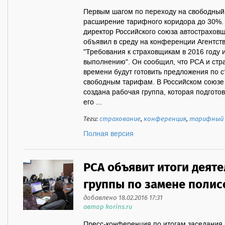
Первым шагом по переходу на свободный
расширение тарифного коридора до 30%.
директор Российского союза автострахов
объявил в среду на конференции Агентств
"Требования к страховщикам в 2016 году 
выполнению". Он сообщил, что РСА и стр
времени будут готовить предложения по с
свободным тарифам. В Российском союзе
создана рабочая группа, которая подгото
его ...
Теги:
страхование
,
конференция
,
тарифный 
Полная версия
РСА объявит итоги деят
группы по замене полис
добавлено 18.02.2016 17:31
автор korins.ru
Пресс-конференция по итогам заседания 