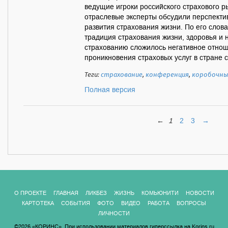
ведущие игроки российского страхового р
отраслевые эксперты обсудили перспекти
развития страхования жизни. По его слов
традиция страхования жизни, здоровья и н
страхованию сложилось негативное отнош
проникновения страховых услуг в стране с
Теги:
страхование
,
конференция
,
коробочны
Полная версия
←
1
2
3
→
О ПРОЕКТЕ
ГЛАВНАЯ
ЛИКБЕЗ
ЖИЗНЬ
КОМЬЮНИТИ
НОВОСТИ
КАРТОТЕКА
СОБЫТИЯ
ФОТО
ВИДЕО
РАБОТА
ВОПРОСЫ
ЛИЧНОСТИ
©2026 «КОРИНС». При использовании материалов гиперссылка на Korins.ru